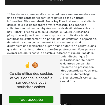
** Les données personnelles communiquées sont nécessaires aux
fins de vous contacter et sont enregistrées dans un fichier
informatisé. Elles sont destinées à Roy Franck et ses sous-traitants
dans le seul but de répondre à votre message. Les données
collectées seront communiquées aux seuls destinataires suivants:
Roy Franck 11 rue du Clos de la Chappelle, 03380 Quinssaines
pfroy.thomas@gmail.com. Vous disposez de droits d’accès, de
rectification, d’effacement, de portabilité, de limitation, d’opposition,
de retrait de votre consentement à tout moment et du droit
d’introduire une réclamation auprès d’une autorité de contrôle, ainsi
que d’organiser le sort de vos données post-mortem. Vous pouvez
exercer ces droits par voie postale à l'adresse 11 rue du Clos de la
Chappelle, 03380 Quinssaines ou par courrier électronique à
l'adresse pfroy.thomas@gmail.com. Un justificatif d'identité pourra
vous être demandé. Nous conservons vos données pendant la
période de prise de contact puis pendant la durée de prescription
légale aux fins probatoires et de gestion des contentieux. Vous avez
Ce site utilise des cookies
le droit de vous inscrire sur la liste d'opposition au démarchage
et vous donne le contrôle
téléphonique, disponible à cette adresse:
Bloctel.gouv.fr
. Consultez
le site cnil.fr pour plus d’informations sur vos droits.
sur ceux que vous
souhaitez activer
Tout accepter
Recherches fréquentes