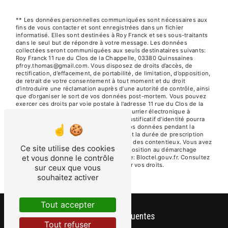
** Les données personnelles communiquées sont nécessaires aux
fins de vous contacter et sont enregistrées dans un fichier
informatisé. Elles sont destinées à Roy Franck et ses sous-traitants
dans le seul but de répondre à votre message. Les données
collectées seront communiquées aux seuls destinataires suivants:
Roy Franck 11 rue du Clos de la Chappelle, 03380 Quinssaines
pfroy.thomas@gmail.com. Vous disposez de droits d’accès, de
rectification, d’effacement, de portabilité, de limitation, d’opposition,
de retrait de votre consentement à tout moment et du droit
d’introduire une réclamation auprès d’une autorité de contrôle, ainsi
que d’organiser le sort de vos données post-mortem. Vous pouvez
exercer ces droits par voie postale à l'adresse 11 rue du Clos de la
Chappelle, 03380 Quinssaines ou par courrier électronique à
l'adresse pfroy.thomas@gmail.com. Un justificatif d'identité pourra
vous être demandé. Nous conservons vos données pendant la
période de prise de contact puis pendant la durée de prescription
légale aux fins probatoires et de gestion des contentieux. Vous avez
Ce site utilise des cookies
le droit de vous inscrire sur la liste d'opposition au démarchage
et vous donne le contrôle
téléphonique, disponible à cette adresse:
Bloctel.gouv.fr
. Consultez
le site cnil.fr pour plus d’informations sur vos droits.
sur ceux que vous
souhaitez activer
Tout accepter
Recherches fréquentes
Tout refuser