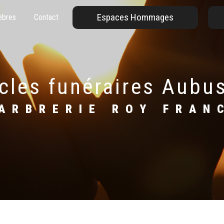
Espaces Hommages
èbres
Contact
ticles funéraires Aubu
MARBRERIE ROY FRAN