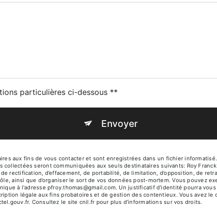
tions particulières ci-dessous **
Envoyer
 aux fins de vous contacter et sont enregistrées dans un fichier informatisé. 
s collectées seront communiquées aux seuls destinataires suivants: Roy Franck
 rectification, d’effacement, de portabilité, de limitation, d’opposition, de re
rôle, ainsi que d’organiser le sort de vos données post-mortem. Vous pouvez exer
onique à l'adresse pfroy.thomas@gmail.com. Un justificatif d'identité pourra v
iption légale aux fins probatoires et de gestion des contentieux. Vous avez le dr
octel.gouv.fr
. Consultez le site cnil.fr pour plus d’informations sur vos droits.