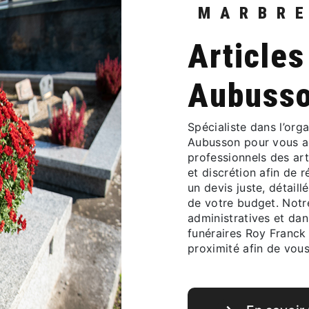
MARBR
articles funéraires à
Aubuss
Spécialiste dans l’organisation des obsèques, Roy Franck vous accueille à
Aubusson pour vous 
professionnels des art
et discrétion afin de 
un devis juste, détail
de votre budget. Notr
administratives et dan
funéraires Roy Franck 
proximité afin de vou