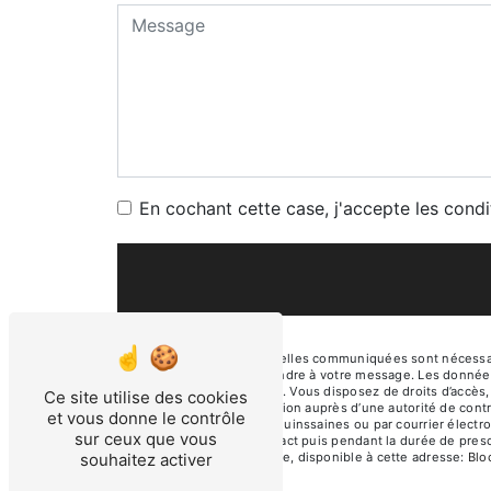
En cochant cette case, j'accepte les condi
** Les données personnelles communiquées sont nécessaires
dans le seul but de répondre à votre message. Les donnée
pfroy.thomas@gmail.com. Vous disposez de droits d’accès, de
Ce site utilise des cookies
d’introduire une réclamation auprès d’une autorité de cont
et vous donne le contrôle
de la Chappelle, 03380 Quinssaines ou par courrier électr
sur ceux que vous
période de prise de contact puis pendant la durée de prescr
souhaitez activer
démarchage téléphonique, disponible à cette adresse:
Bl