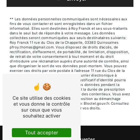
** Les données personnelles communiquées sont nécessaires aux
fins de vous contacter et sont enregistrées dans un fichier
informatisé. Elles sont destinées à Roy Franck et ses sous-traitants
dans le seul but de répondre à votre message. Les données
collectées seront communiquées aux seuls destinataires suivants:
Roy Franck 11 rue du Clos de la Chappelle, 03380 Quinssaines
pfroy.thomas@gmail.com. Vous disposez de droits d’accès, de
rectification, d’effacement, de portabilité, de limitation, d’opposition,
de retrait de votre consentement à tout moment et du droit
d’introduire une réclamation auprès d’une autorité de contrôle, ainsi
que d’organiser le sort de vos données post-mortem. Vous pouvez
exercer ces droits par voie postale à l'adresse 11 rue du Clos de la
Chappelle, 03380 Quinssaines ou par courrier électronique à
l'adresse pfroy.thomas@gmail.com. Un justificatif d'identité pourra
vous être demandé. Nous conservons vos données pendant la
période de prise de contact puis pendant la durée de prescription
légale aux fins probatoires et de gestion des contentieux. Vous avez
Ce site utilise des cookies
le droit de vous inscrire sur la liste d'opposition au démarchage
et vous donne le contrôle
téléphonique, disponible à cette adresse:
Bloctel.gouv.fr
. Consultez
le site cnil.fr pour plus d’informations sur vos droits.
sur ceux que vous
souhaitez activer
Tout accepter
Recherches fréquentes